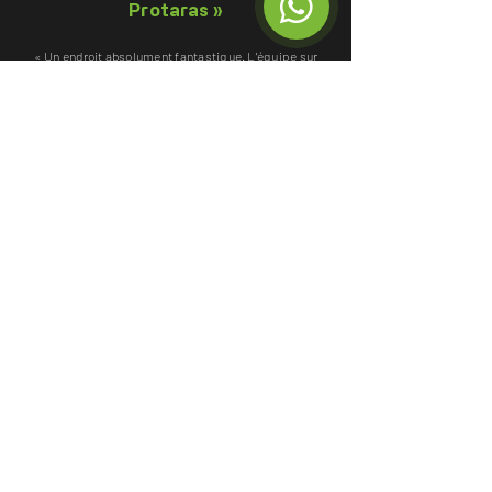
Protaras »
« Un endroit absolument fantastique. L'équipe sur
place fera tout pour que vous passiez un excellent
moment, avec professionnalisme et dans le
respect des consignes de sécurité. Ils disposent
d'un matériel de très bonne qualité (et bien
entretenu) pour toutes les activités nautiques.
L'un des meilleurs centres de sports nautiques de
la région de Protaras. À recommander
absolument. »
Pavlos K.