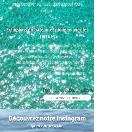
envie de surfer sur l'eau, quel que soit votre
niveau.
Excursions en bateau et plongée avec les
tortues
Envie de détente ? Embarquez pour une de nos
excursions en bateau les plus prisées et explorez les eaux
cristallines de Protaras. Notre célèbre sortie snorkeling
avec les tortues vous offre l’opportunité de nager aux
côtés de tortues marines sauvages dans leur habitat
naturel : une expérience inoubliable pour toute la
famille.
Pour toute question, n'hésitez pas à...
envoyez un message..
Découvrez notre Instagram
@GREENBAYWAKE