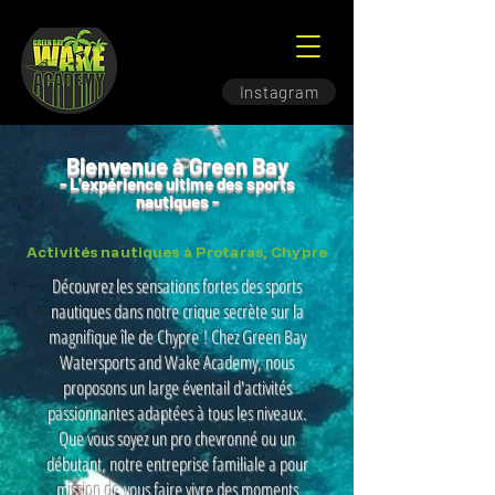
Instagram
Bienvenue à Green Bay
- L'expérience ultime des sports
nautiques -
Activités nautiques à Protaras, Chypre
Découvrez les sensations fortes des sports
nautiques dans notre crique secrète sur la
magnifique île de Chypre ! Chez Green Bay
Watersports and Wake Academy, nous
proposons un large éventail d'activités
passionnantes adaptées à tous les niveaux.
Que vous soyez un pro chevronné ou un
débutant, notre entreprise familiale a pour
mission de vous faire vivre des moments