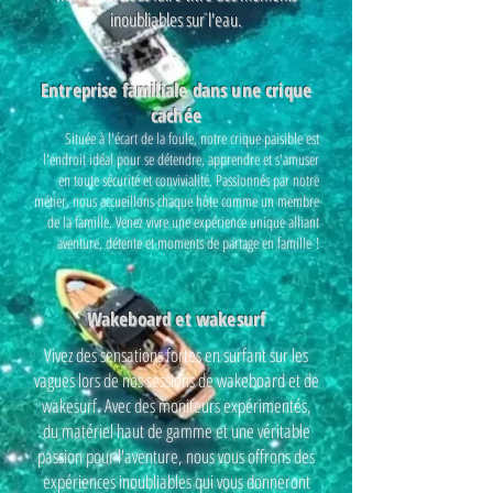
inoubliables sur l'eau.
Entreprise familiale dans une crique
cachée
Située à l'écart de la foule, notre crique paisible est
l'endroit idéal pour se détendre, apprendre et s'amuser
en toute sécurité et convivialité. Passionnés par notre
métier, nous accueillons chaque hôte comme un membre
de la famille. Venez vivre une expérience unique alliant
aventure, détente et moments de partage en famille !
Wakeboard et wakesurf
Vivez des sensations fortes en surfant sur les
vagues lors de nos sessions de wakeboard et de
wakesurf. Avec des moniteurs expérimentés,
du matériel haut de gamme et une véritable
passion pour l'aventure, nous vous offrons des
expériences inoubliables qui vous donneront